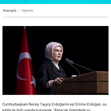
Anasayfa
Haberler
Cumhurbaşkanı Recep Tayyip Erdoğan’ın eşi Emine Erdoğan, su
kıtlığı ile ilgili uyarıda bulunarak, “Alınacak önlemlerle su