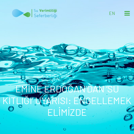
EN
EMİNE ERDOĞAN’DAN ‘SU
KITLIĞI’ UYARISI: ENGELLEMEK
ELİMİZDE