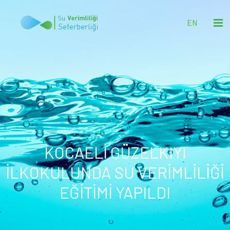
EN
KOCAELİ GÜZELKIYI
İLKOKULUNDA SU VERİMLİLİĞİ
EĞİTİMİ YAPILDI