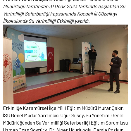
Müdürlüğü tarafından 31 Ocak 2023 tarihinde başlatılan Su
Verimliliği Seferberliği kapsamında Kocaeli İli Güzelkıyı
İlkokulunda Su Verimliliği Etkinliği yapıldı.
Etkinliğe Karamürsel İlçe Milli Eğitim Müdürü Murat Çakır,
İSU Genel Müdür Yardımcısı Uğur Susoy, Su Yönetimi Genel
Müdürlüğünden Su Verimliliği Seferberliği Eğitim Sorumlusu
Uzman Ozan Soytürk, Dr. Alper Uğurluoğlu, Damla Coşkun,