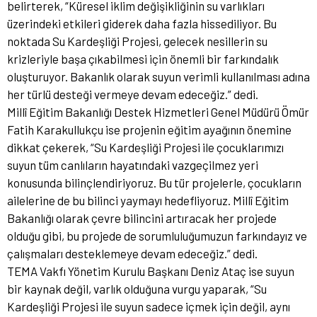
belirterek, “Küresel iklim değişikliğinin su varlıkları
üzerindeki etkileri giderek daha fazla hissediliyor. Bu
noktada Su Kardeşliği Projesi, gelecek nesillerin su
krizleriyle başa çıkabilmesi için önemli bir farkındalık
oluşturuyor. Bakanlık olarak suyun verimli kullanılması adına
her türlü desteği vermeye devam edeceğiz.” dedi.
Millî Eğitim Bakanlığı Destek Hizmetleri Genel Müdürü Ömür
Fatih Karakullukçu ise projenin eğitim ayağının önemine
dikkat çekerek, “Su Kardeşliği Projesi ile çocuklarımızı
suyun tüm canlıların hayatındaki vazgeçilmez yeri
konusunda bilinçlendiriyoruz. Bu tür projelerle, çocukların
ailelerine de bu bilinci yaymayı hedefliyoruz. Millî Eğitim
Bakanlığı olarak çevre bilincini artıracak her projede
olduğu gibi, bu projede de sorumluluğumuzun farkındayız ve
çalışmaları desteklemeye devam edeceğiz.” dedi.
TEMA Vakfı Yönetim Kurulu Başkanı Deniz Ataç ise suyun
bir kaynak değil, varlık olduğuna vurgu yaparak, “Su
Kardeşliği Projesi ile suyun sadece içmek için değil, aynı