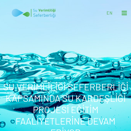
EN
SU VERİMLİLİĞİ SEFERBERLİĞİ
KAPSAMINDA SU KARDEŞLİĞİ
PROJESİ EĞİTİM
FAALİYETLERİNE DEVAM